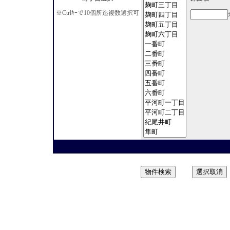
※Ctrlｷｰで10個所迄複数選択可