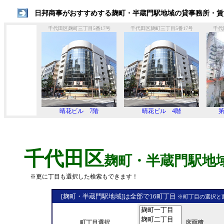
日邦商事がおすすめする麹町・半蔵門駅地域の貸事務所・賃
千代田区麹町三丁目5番17号
千代田区麹町三丁目5番17号
千代
晴花ビル 7階
晴花ビル 4階
千代田区
麹町・半蔵門駅地域
※更に丁目も選択した検索もできます！
[麹町・半蔵門駅地域]は全部で16町丁目
※町丁目の選択と面
町丁目選択
床面積