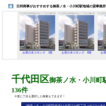
日邦商事がおすすめする御茶ノ水・小川町駅地域の貸事務所
千代田区神田駿河台二丁目10番4号
千代田区神田駿河台二丁目10番4号
千代田区
お茶の水コモンズ 1階
お茶の水コモンズ 8階
お茶
千代田区
御茶ノ水・小川町
136件
※更に丁目も選択した検索もできます！
[御茶ノ水・小川町駅地域]は全部で19町丁目
※町丁目の選択と