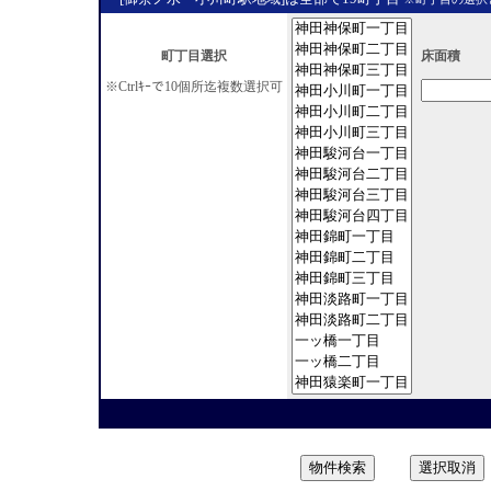
町丁目選択
床面積
※Ctrlｷｰで10個所迄複数選択可