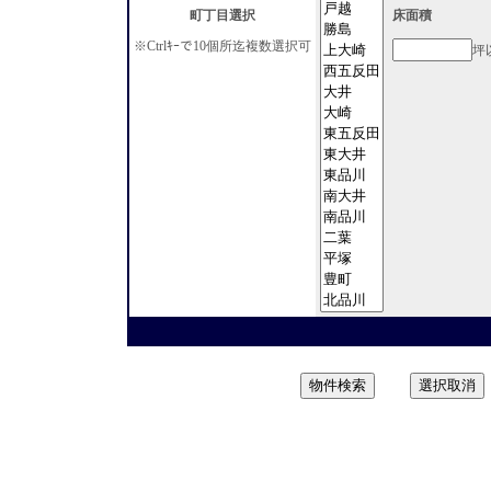
町丁目選択
床面積
※Ctrlｷｰで10個所迄複数選択可
坪