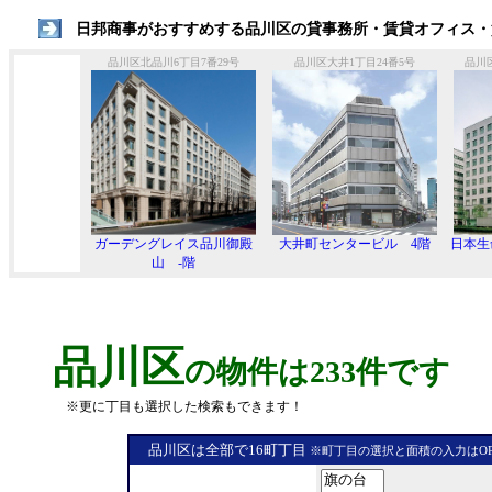
日邦商事がおすすめする品川区の貸事務所・賃貸オフィス・
品川区北品川6丁目7番29号
品川区大井1丁目24番5号
品川
ガーデングレイス品川御殿
大井町センタービル 4階
日本生
山 -階
品川区
の物件は233件です
※更に丁目も選択した検索もできます！
品川区は全部で16町丁目
※町丁目の選択と面積の入力はOPT