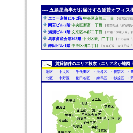
---- 五島屋商事がお届けする賃貸オフィス推奨
エコー京橋ビル 2階
中央区京橋三丁目
【都営浅草線
間宮ビル 2階
中央区新富一丁目
【有楽町線「新富町駅
湯淺ビル 1階
文京区本郷二丁目
【JR線「御茶ノ水」
馬事畜産会館303階
中央区新川二丁目
【日比谷線「
鎌田ビル 1階
中央区佃二丁目
【有楽町線・大江戸線「
賃貸物件のエリア検索（エリア名か地図
・港区
・中央区
・千代田区
・渋谷区
・新宿区
・
・北区
・中野区
・世田谷区
・練馬区
・杉並区
・